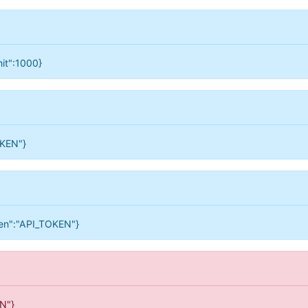
mit":1000}
OKEN"}
oken":"API_TOKEN"}
EN"}