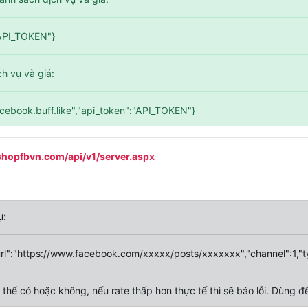
"API_TOKEN"}
ch vụ và giá:
acebook.buff.like","api_token":"API_TOKEN"}
/shopfbvn.com/api/v1/server.aspx
ụ:
url":"https://www.facebook.com/xxxxx/posts/xxxxxxx","channel":1,"t
 thể có hoặc không, nếu rate thấp hơn thực tế thì sẽ báo lỗi. Dùng đ