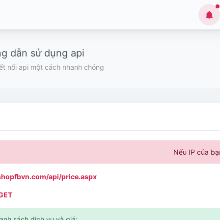
g dẫn sử dụng api
ết nối api một cách nhanh chóng
Nếu IP của bạn
/shopfbvn.com/api/price.aspx
 GET
danh sách dịch vụ và giá: