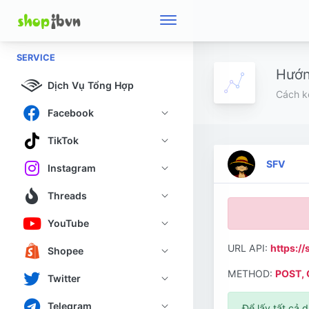
SERVICE
Hướn
Dịch Vụ Tổng Hợp
Cách k
Facebook
TikTok
SFV
Instagram
Threads
YouTube
URL API:
https:/
Shopee
METHOD:
POST,
Twitter
Telegram
Để lấy tất cả 