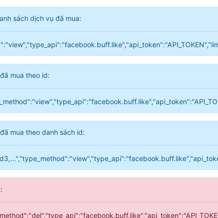
danh sách dịch vụ đã mua:
:"view","type_api":"facebook.buff.like","api_token":"API_TOKEN","li
 đã mua theo id:
e_method":"view","type_api":"facebook.buff.like","api_token":"API_T
 đã mua theo danh sách id:
2,id3,...","type_method":"view","type_api":"facebook.buff.like","api_t
:
e_method":"del","type_api":"facebook.buff.like","api_token":"API_TOK