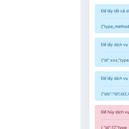
Để lấy tất cả 
{"type_method"
Để lấy dịch vụ
{"id":xxx,"typ
Để lấy dịch vụ
{"ids":"id1,id
Để hủy dịch vụ
{ "id":17,"typ