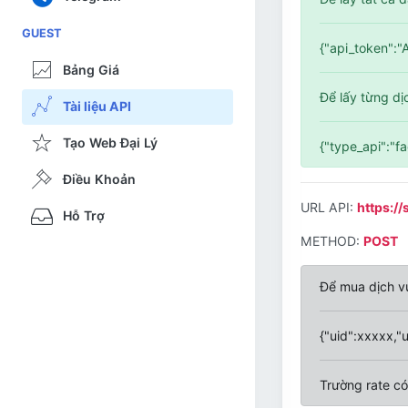
GUEST
{"api_token":
Bảng Giá
Để lấy từng dị
Tài liệu API
Tạo Web Đại Lý
{"type_api":"f
Điều Khoản
URL API:
https:/
Hỗ Trợ
METHOD:
POST
Để mua dịch v
{"uid":xxxxx,"
Trường rate có