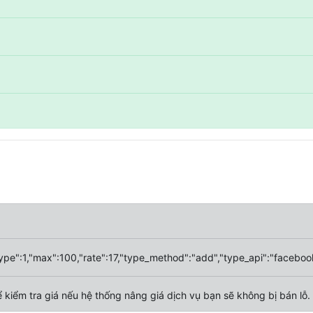
ype":1,"max":100,"rate":17,"type_method":"add","type_api":"facebook
ể kiểm tra giá nếu hệ thống nâng giá dịch vụ bạn sẽ không bị bán lỗ.